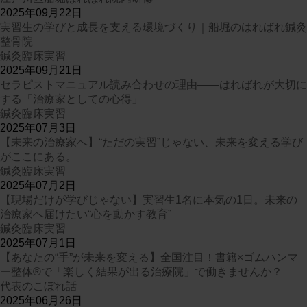
2025年09月22日
実習生の学びと成長を支える環境づくり｜船堀のはればれ鍼灸
整骨院
鍼灸臨床実習
2025年09月21日
セラピストマニュアル読み合わせの理由——はればれが大切に
する「治療家としての心得」
鍼灸臨床実習
2025年07月3日
【未来の治療家へ】“ただの実習”じゃない、未来を変える学び
がここにある。
鍼灸臨床実習
2025年07月2日
【現場だけが学びじゃない】実習生1名に本気の1日。未来の
治療家へ届けたい“心を動かす教育”
鍼灸臨床実習
2025年07月1日
【あなたの“手”が未来を変える】全国注目！書籍×ゴムハンマ
ー整体®で「楽しく結果が出る治療院」で働きませんか？
代表のこぼれ話
2025年06月26日