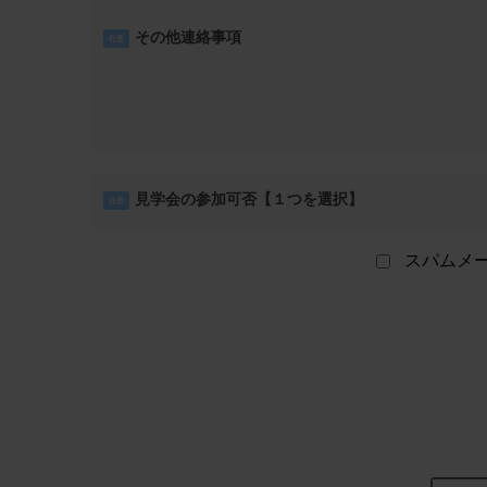
その他連絡事項
任意
見学会の参加可否【１つを選択】
任意
スパムメ