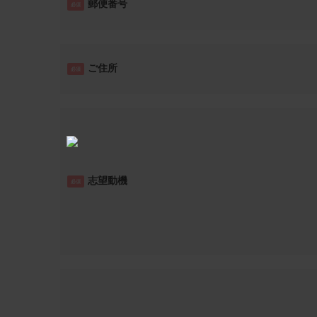
郵便番号
必須
ご住所
必須
志望動機
必須