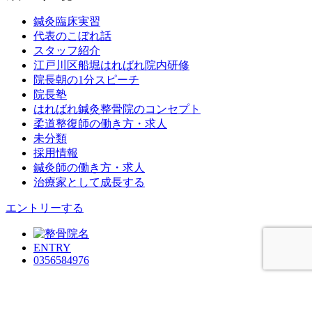
鍼灸臨床実習
代表のこぼれ話
スタッフ紹介
江戸川区船堀はればれ院内研修
院長朝の1分スピーチ
院長塾
はればれ鍼灸整骨院のコンセプト
柔道整復師の働き方・求人
未分類
採用情報
鍼灸師の働き方・求人
治療家として成長する
エントリーする
ENTRY
0356584976