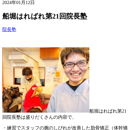
2024年01月12日
船堀はればれ第21回院長塾
院長塾
船堀はればれ第21
回院長塾は盛りだくさんの内容で、
・練習でスタッフの腕のしびれが改善した肋骨矯正（体幹矯