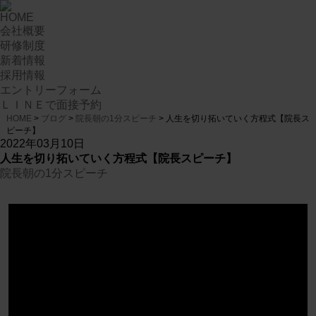
HOME
会社概要
研修制度
新着情報
採用情報
エントリーフォーム
ＬＩＮＥで面接予約
HOME
>
ブログ
>
院長朝の1分スピーチ
>
人生を切り拓いていく方程式【院長ス
ピーチ】
2022年03月10日
人生を切り拓いていく方程式【院長スピーチ】
院長朝の1分スピーチ