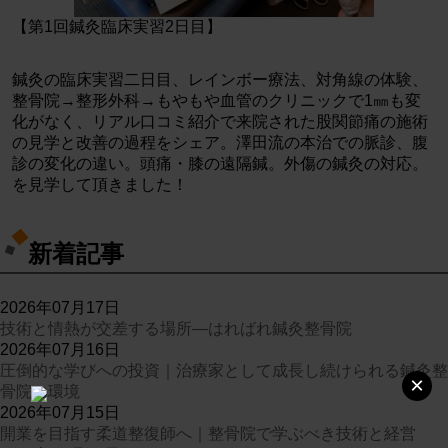
【第1回鍼灸臨床実習2日目】
鍼灸の臨床実習二日目、レインボー療法、対角線の体験、
整骨院→整形外科→もやもや血管のクリニックで1㎜も変
化がなく、リアル口コミ紹介で来院された股関節痛の施術
の見学と改善の過程をシェア。澤田流の本治での脈診、腹
診の変化の違い。頭痛・膝の遠隔鍼。外傷の鍼灸の対応。
を見学して頂きました！
新着記事
2026年07月17日
技術と情熱が交差する場所—はればれ鍼灸整骨院
2026年07月16日
圧倒的な学びへの投資｜治療家として成長し続けられる鍼灸整
×
骨院の環境
2026年07月15日
開業を目指す柔道整復師へ｜整骨院で学ぶべき技術と経営